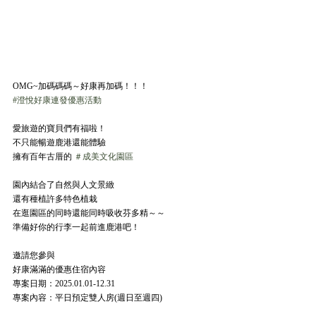
OMG~加碼碼碼～好康再加碼！！！
#澄悅好康連發優惠活動
愛旅遊的寶貝們有福啦！
不只能暢遊鹿港還能體驗
擁有百年古厝的 
＃成美文化園區
園內結合了自然與人文景緻
還有種植許多特色植栽
在逛園區的同時還能同時吸收芬多精～～
準備好你的行李一起前進鹿港吧！
邀請您參與
好康滿滿的優惠住宿內容
專案日期：2025.01.01-12.31
專案內容：平日預定雙人房(週日至週四)